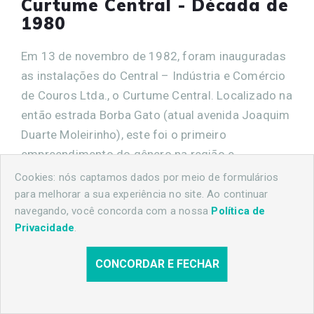
Curtume Central - Década de
1980
Em 13 de novembro de 1982, foram inauguradas
as instalações do Central – Indústria e Comércio
de Couros Ltda., o Curtume Central. Localizado na
então estrada Borba Gato (atual avenida Joaquim
Duarte Moleirinho), este foi o primeiro
empreendimento do gênero na região e,
posteriormente, se tornaria o maior do sul do
Cookies: nós captamos dados por meio de formulários
para melhorar a sua experiência no site. Ao continuar
país[...]
Leia mais
navegando, você concorda com a nossa
Política de
Privacidade
.
Compartilhe
CONCORDAR E FECHAR
publicado em 05/12/2025