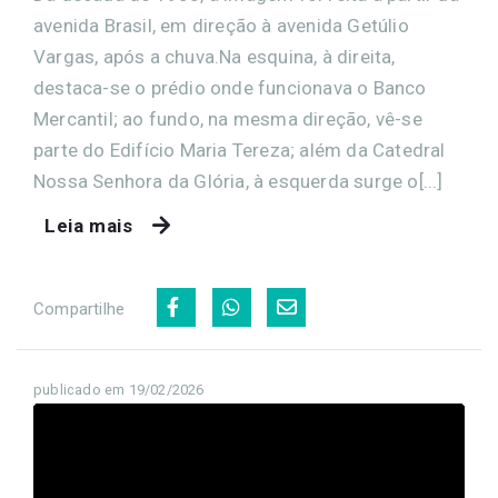
avenida Brasil, em direção à avenida Getúlio
Vargas, após a chuva.Na esquina, à direita,
destaca-se o prédio onde funcionava o Banco
Mercantil; ao fundo, na mesma direção, vê-se
parte do Edifício Maria Tereza; além da Catedral
Nossa Senhora da Glória, à esquerda surge o[...]
Leia mais
Compartilhe
publicado em 19/02/2026