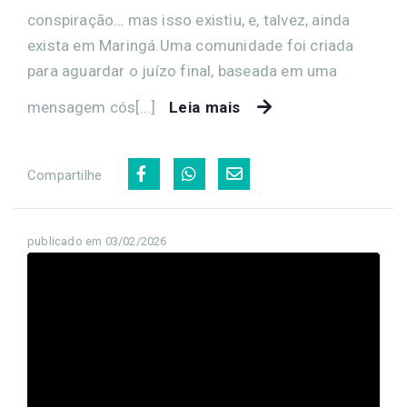
conspiração… mas isso existiu, e, talvez, ainda
exista em Maringá.Uma comunidade foi criada
para aguardar o juízo final, baseada em uma
mensagem cós[...]
Leia mais
Compartilhe
publicado em 03/02/2026