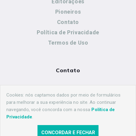
Editorações
Pioneiros
Contato
Política de Privacidade
Termos de Uso
Contato
(44) 99883-8883
Cookies: nós captamos dados por meio de formulários
maringahistorica@gmail.com
para melhorar a sua experiência no site. Ao continuar
navegando, você concorda com a nossa
Política de
Privacidade
.
CONCORDAR E FECHAR
© 2026 Maringá Histórica. Todos os direitos reservados.