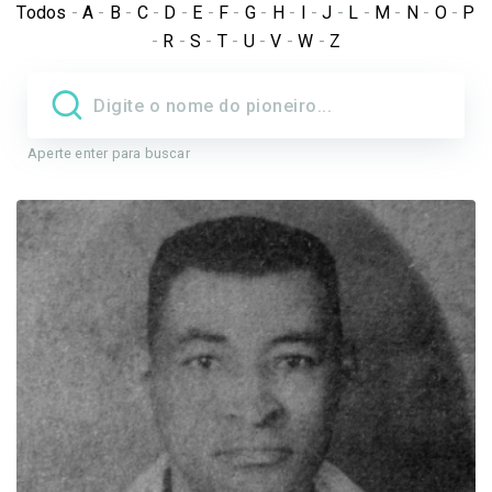
Todos
-
A
-
B
-
C
-
D
-
E
-
F
-
G
-
H
-
I
-
J
-
L
-
M
-
N
-
O
-
P
-
R
-
S
-
T
-
U
-
V
-
W
-
Z
Aperte enter para buscar