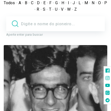
Todos
-
A
-
B
-
C
-
D
-
E
-
F
-
G
-
H
-
I
-
J
-
L
-
M
-
N
-
O
-
P
-
R
-
S
-
T
-
U
-
V
-
W
-
Z
Aperte enter para buscar