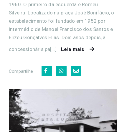
1960. O primeiro da esquerda é Romeu
Silveira. Localizado na praça José Bonifácio, o
estabelecimento foi fundado em 1952 por
intermédio de Manoel Francisco dos Santos e
Elizeu Gonçalves Elias. Dois anos depois, a
concessionária pa[...]
Leia mais
Compartilhe