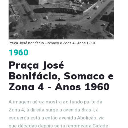
Praça José Bonifácio, Somaco e Zona 4 - Anos 1960
1960
Praça José
Bonifácio, Somaco e
Zona 4 - Anos 1960
A imagem aérea mostra ao fundo parte da
Zona 4; à direita surge a avenida Brasil; à
esquerda está a então avenida Abolição, via
que décadas depois seria renomeada Cidade