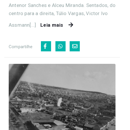
Antenor Sanches e Alceu Miranda. Sentados, do
centro para a direita, Túlio Vargas, Victor Ivo
Assmann[...]
Leia mais
Compartilhe