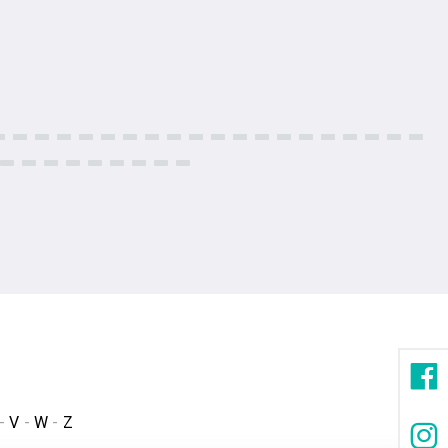
-
V
-
W
-
Z