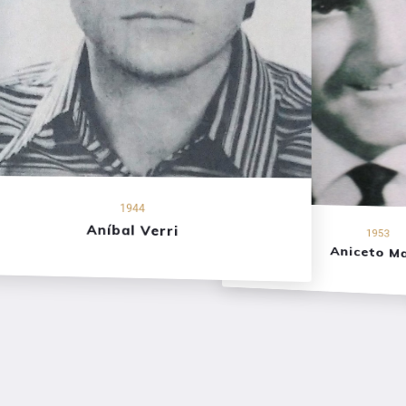
1944
Aníbal Verri
1953
Aniceto Ma