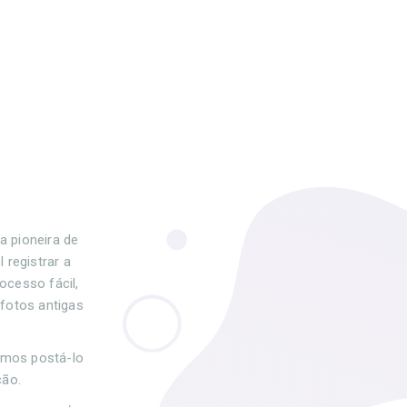
a pioneira de
 registrar a
ocesso fácil,
 fotos antigas
.
remos postá-lo
ção.