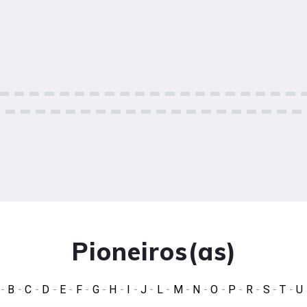
Pioneiros(as)
-
B
-
C
-
D
-
E
-
F
-
G
-
H
-
I
-
J
-
L
-
M
-
N
-
O
-
P
-
R
-
S
-
T
-
U