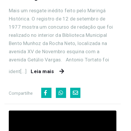
Mais um resgate inédito feito pelo Maringá
Histórica. O registro de 12 de setembro de
1977 mostra um concurso de redação que foi
realizado no interior da Biblioteca Municipal
Bento Munhoz da Rocha Neto, localizada na
avenida XV de Novembro esquina com a
avenida Getúlio Vargas. Antonio Tortato foi
ident[...]
Leia mais
Compartilhe