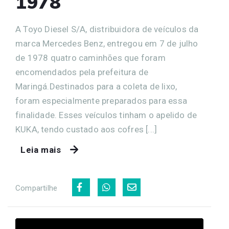
1978
A Toyo Diesel S/A, distribuidora de veículos da
marca Mercedes Benz, entregou em 7 de julho
de 1978 quatro caminhões que foram
encomendados pela prefeitura de
Maringá.Destinados para a coleta de lixo,
foram especialmente preparados para essa
finalidade. Esses veículos tinham o apelido de
KUKA, tendo custado aos cofres [...]
Leia mais
Compartilhe