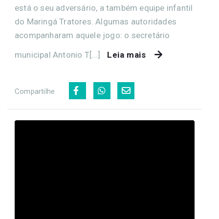
está o seu adversário, a também equipe infantil
do Maringá Tratores. Algumas autoridades
acompanharam aquele jogo: o secretário
municipal Antonio T[...]
Leia mais
Compartilhe