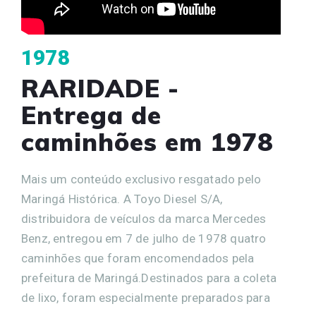
1978
RARIDADE -
Entrega de
caminhões em 1978
Mais um conteúdo exclusivo resgatado pelo
Maringá Histórica. A Toyo Diesel S/A,
distribuidora de veículos da marca Mercedes
Benz, entregou em 7 de julho de 1978 quatro
caminhões que foram encomendados pela
prefeitura de Maringá.Destinados para a coleta
de lixo, foram especialmente preparados para