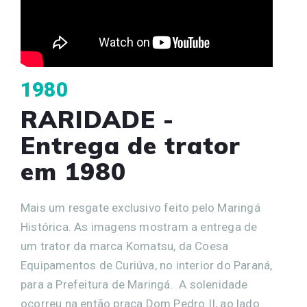
1980
RARIDADE -
Entrega de trator
em 1980
Mais um resgate exclusivo feito pelo Maringá
Histórica. As imagens mostram a entrega de
um trator da marca Komatsu, da Coesa
Equipamentos de Curiúva, no interior do Paraná,
para a Prefeitura de Maringá. A solenidade
ocorreu na então praça Dom Pedro II, ao lado