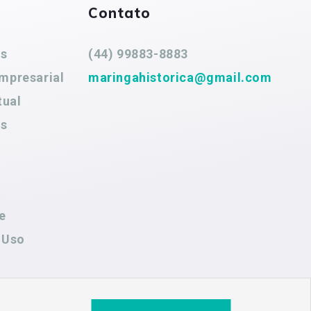
Contato
es
(44) 99883-8883
mpresarial
maringahistorica@gmail.com
tual
es
e
 Uso