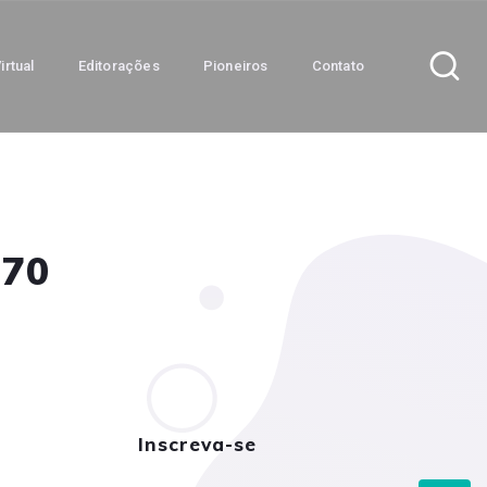
irtual
Editorações
Pioneiros
Contato
970
Inscreva-se