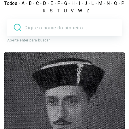
Todos
-
A
-
B
-
C
-
D
-
E
-
F
-
G
-
H
-
I
-
J
-
L
-
M
-
N
-
O
-
P
-
R
-
S
-
T
-
U
-
V
-
W
-
Z
Aperte enter para buscar