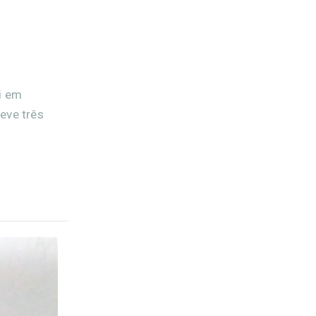
i em
eve três