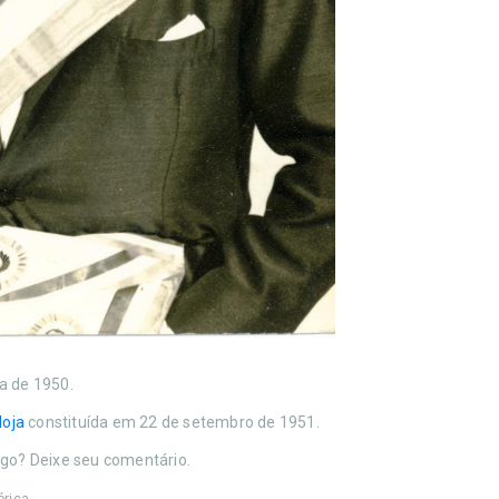
a de 1950.
loja
constituída em 22 de setembro de 1951.
go? Deixe seu comentário.