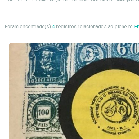
Fonte: Centro de Documentação Luís Carlos Masson / Acervo Maringá Histó
Foram encontrado(s)
4
registros relacionados ao pioneiro
Fr