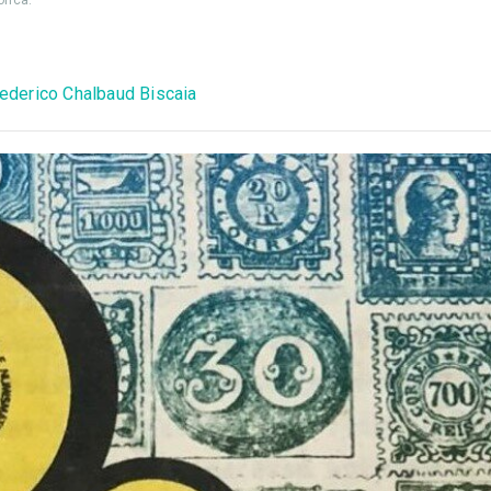
rica.
ederico Chalbaud Biscaia