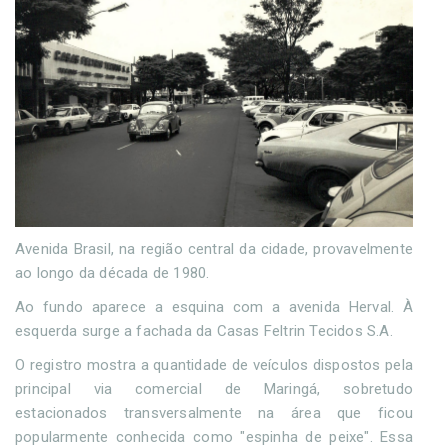
Avenida Brasil, na região central da cidade, provavelmente
ao longo da década de 1980.
Ao fundo aparece a esquina com a avenida Herval. À
esquerda surge a fachada da Casas Feltrin Tecidos S.A.
O registro mostra a quantidade de veículos dispostos pela
principal via comercial de Maringá, sobretudo
estacionados transversalmente na área que ficou
popularmente conhecida como "espinha de peixe". Essa