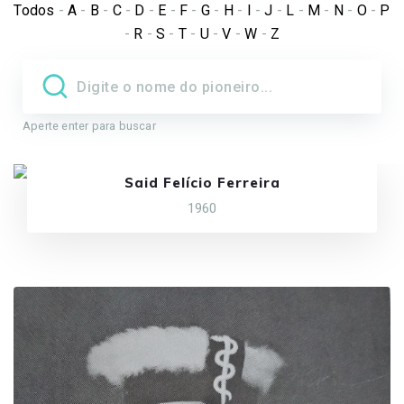
Todos
-
A
-
B
-
C
-
D
-
E
-
F
-
G
-
H
-
I
-
J
-
L
-
M
-
N
-
O
-
P
-
R
-
S
-
T
-
U
-
V
-
W
-
Z
Aperte enter para buscar
Said Felício Ferreira
1960