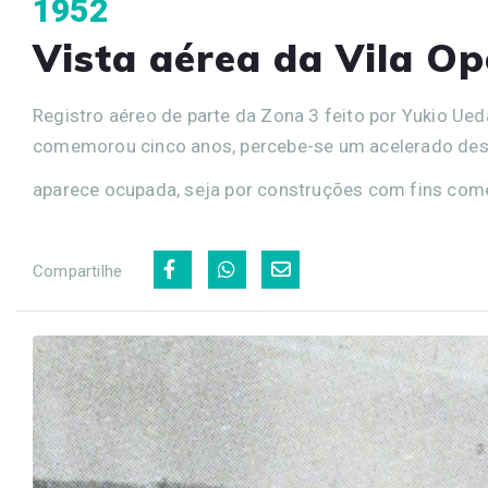
1952
Vista aérea da Vila Op
Registro aéreo de parte da Zona 3 feito por Yukio U
comemorou cinco anos, percebe-se um acelerado dese
aparece ocupada, seja por construções com fins comerc
Compartilhe