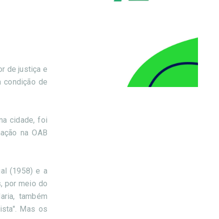
r de justiça e
a condição de
a cidade, foi
rmação na OAB
al (1958) e a
s, por meio do
Maria, também
ista". Mas os