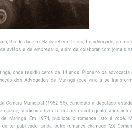
o, Rio de Janeiro. Bacharel em Direito, foi advogado, promoto
to de aviãos e de empresário, além de colaborar com jornais n
ngá, onde residiu cerca de 14 anos. Pioneiro da advocacia n
sociação dos Advogados de Maringá (que viria a se transfo
a da Câmara Municipal (1952-56), candidato a deputado estadu
cidade, publicou o livro Terra Crua, escrito quatro anos ante
m de Maringá. Em 1974, publicou o romance Isto é você, 
 de ter publicado, ainda, outro romance chamado "Zé Comun