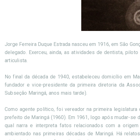
Jorge Ferreira Duque Estrada nasceu em 1916, em São Gonçal
delegado. Exerceu, ainda, as atividades de dentista, pilo
articulista.
No final da década de 1940, estabeleceu domicílio em Mari
fundador e vice-presidente da primeira diretoria da As
Subseção Maringá, anos mais tarde).
Como agente político, foi vereador na primeira legislatur
prefeito de Maringá (1960). Em 1961, logo após mudar-se da 
qual narra e interpreta fatos relacionados com a orige
ambientado nas primeiras décadas de Maringá. Há relatos