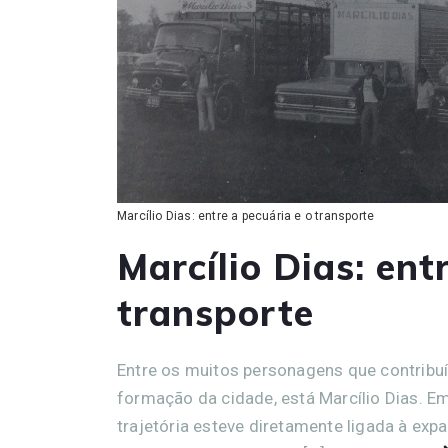
Marcílio Dias: entre a pecuária e o transporte
Marcílio Dias: ent
transporte
Entre os muitos personagens que contribu
formação da cidade, está Marcílio Dias. 
trajetória esteve diretamente ligada à exp