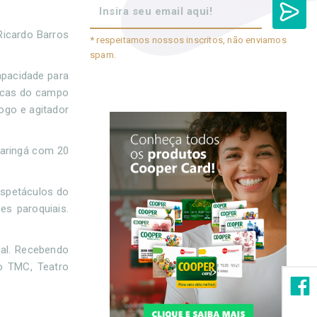
Ricardo Barros
* respeitamos nossos inscritos, não enviamos
spam.
capacidade para
ricas do campo
logo e agitador
Maringá com 20
espetáculos do
es paroquiais.
ral. Recebendo
o TMC, Teatro