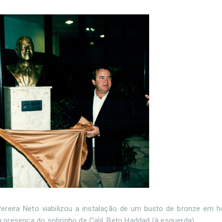
 Pereira Neto viabilizou a instalação de um busto de bronze e
 presença do sobrinho de Calil, Beto Haddad (à esquerda).