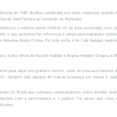
na década de 1980. Acabou paralisada nos anos seguintes, quando 
olta de Said Ferreira ao comando do Município.
Bittencourt, o edifício soma 7.836,95 m² de área construída, com 
nte, o seu ambiente faz referência a várias personalidades histó
 e Hélenton Borba Côrtes. De toda sorte, é de Calil Haddad, teatró
irmãos, todos filhos de Nassib Haddad e Regina Haddad. Chegou a 
livre para viajar aos grandes centros, onde assistia aos maiores 
ório. Também não deixava de marcar presença em circos e salõ
cado no Brasil que cultivava conhecimentos sobre direção teat
relações com a performance e o público. Foi assim que criou 
táculos.