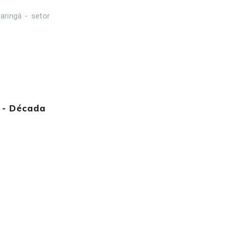
aringá - setor
l - Década