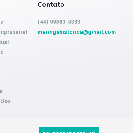
Contato
es
(44) 99883-8883
mpresarial
maringahistorica@gmail.com
tual
es
e
 Uso