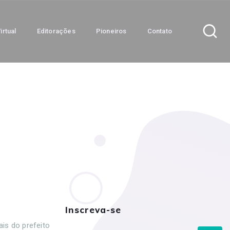
irtual
Editorações
Pioneiros
Contato
Inscreva-se
is do prefeito