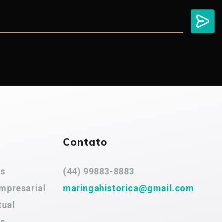
Contato
es
(44) 99883-8883
mpresarial
maringahistorica@gmail.com
tual
es