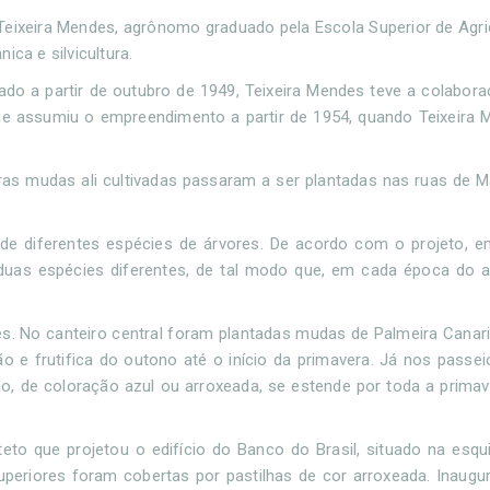
z Teixeira Mendes, agrônomo graduado pela Escola Superior de Agri
ca e silvicultura.
iado a partir de outubro de 1949, Teixeira Mendes teve a colabor
e assumiu o empreendimento a partir de 1954, quando Teixeira 
iras mudas ali cultivadas passaram a ser plantadas nas ruas de Ma
 de diferentes espécies de árvores. De acordo com o projeto, 
duas espécies diferentes, de tal modo que, em cada época do 
es. No canteiro central foram plantadas mudas de Palmeira Cana
 e frutifica do outono até o início da primavera. Já nos passei
, de coloração azul ou arroxeada, se estende por toda a primave
to que projetou o edifício do Banco do Brasil, situado na esqu
periores foram cobertas por pastilhas de cor arroxeada. Inaug