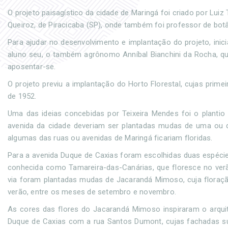
O projeto paisagístico da cidade de Maringá foi criado por Lui
Queiroz, de Piracicaba (SP), onde também foi professor de botâni
Para ajudar no desenvolvimento e implantação do projeto, inic
aluno seu, o também agrônomo Anníbal Bianchini da Rocha, qu
aposentar-se.
O projeto previu a implantação do Horto Florestal, cujas prime
de 1952.
Uma das ideias concebidas por Teixeira Mendes foi o plantio
avenida da cidade deveriam ser plantadas mudas de uma ou 
algumas das ruas ou avenidas de Maringá ficariam floridas.
Para a avenida Duque de Caxias foram escolhidas duas espéci
conhecida como Tamareira-das-Canárias, que floresce no verão
via foram plantadas mudas de Jacarandá Mimoso, cuja floração
verão, entre os meses de setembro e novembro.
As cores das flores do Jacarandá Mimoso inspiraram o arquite
Duque de Caxias com a rua Santos Dumont, cujas fachadas su