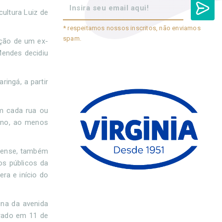
cultura Luiz de
* respeitamos nossos inscritos, não enviamos
spam.
ação de um ex-
Mendes decidiu
ringá, a partir
em cada rua ou
ano, ao menos
riense, também
os públicos da
ra e início do
ina da avenida
urado em 11 de