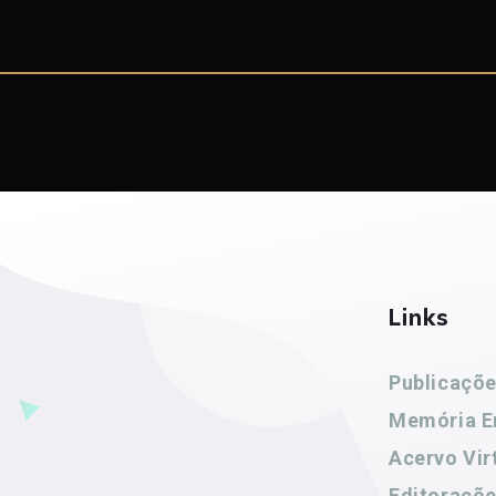
Links
Publicaçõ
Memória E
Acervo Vir
Editoraçõ