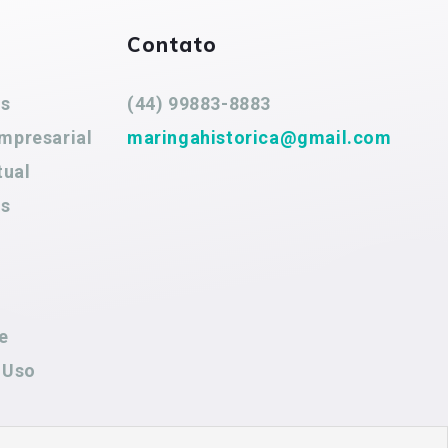
Contato
es
(44) 99883-8883
mpresarial
maringahistorica@gmail.com
tual
es
e
 Uso