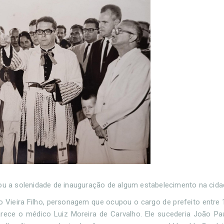
rou a solenidade de inauguração de algum estabelecimento na cida
no Vieira Filho, personagem que ocupou o cargo de prefeito entre 
arece o médico Luiz Moreira de Carvalho. Ele sucederia João Pa