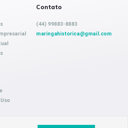
Contato
es
(44) 99883-8883
mpresarial
maringahistorica@gmail.com
tual
es
e
 Uso