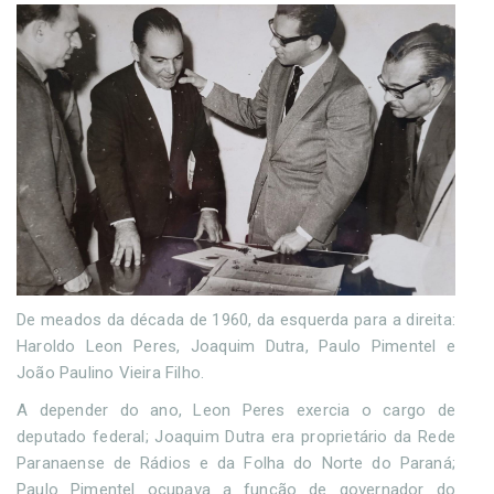
De meados da década de 1960, da esquerda para a direita:
Haroldo Leon Peres, Joaquim Dutra, Paulo Pimentel e
João Paulino Vieira Filho.
A depender do ano, Leon Peres exercia o cargo de
deputado federal; Joaquim Dutra era proprietário da Rede
Paranaense de Rádios e da Folha do Norte do Paraná;
Paulo Pimentel ocupava a função de governador do