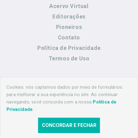
Acervo Virtual
Editorações
Pioneiros
Contato
Política de Privacidade
Termos de Uso
Contato
Cookies: nós captamos dados por meio de formulários
para melhorar a sua experiência no site. Ao continuar
navegando, você concorda com a nossa
Política de
(44) 99883-8883
Privacidade
.
maringahistorica@gmail.com
CONCORDAR E FECHAR