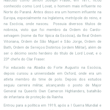
Nascido como Simon Joseph Fraser, em 1871, ficou
conhecido como Lord Lovat, o homem mais influente no
Norte do Paraná. Antes disso era um homem influente na
Europa, especialmente na Inglaterra, metrópole do reino, e
na Escócia, onde nasceu. Possuia diversos títulos de
nobreza, visto que foi membro da Ordem do Cardo-
selvagem (nome da flor típica da Escócia), da Real Ordem
Vitoriana, Ordem de São Miguel e São Jorge, Ordem de
Bath, Ordem de Serviços Distintos (ordem Militar), além de
ser o décimo sexto herdeiro do título de Lord Lovat, e o
23º chefe do Clar Fraser.
Foi educado na Abadia do Forte Augusto na Escócia,
depois cursou a universidade em Oxford, onde era um
atleta membro do time de polo. Depois dos estudos
seguiu carreira militar, alcançando o posto de Major
General na Queen's Own Cameron Highlanders, batalhão
de infantaria de proteção da Rainha.
Entrou para a política em 1919, após a I Guerra Mundial e