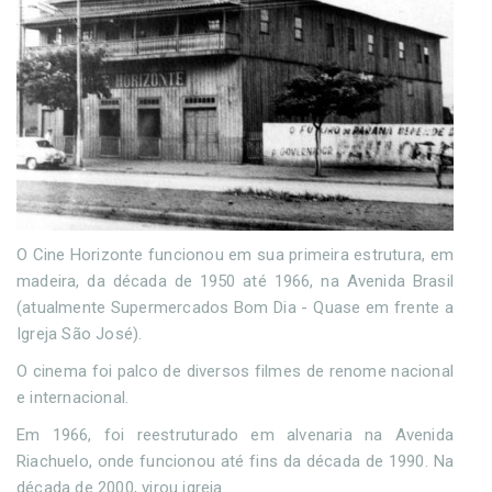
O Cine Horizonte funcionou em sua primeira estrutura, em
madeira, da década de 1950 até 1966, na Avenida Brasil
(atualmente Supermercados Bom Dia - Quase em frente a
Igreja São José).
O cinema foi palco de diversos filmes de renome nacional
e internacional.
Em 1966, foi reestruturado em alvenaria na Avenida
Riachuelo, onde funcionou até fins da década de 1990. Na
década de 2000, virou igreja.