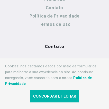
Contato
Política de Privacidade
Termos de Uso
Contato
(44) 99883-8883
Cookies: nós captamos dados por meio de formulários
maringahistorica@gmail.com
para melhorar a sua experiência no site. Ao continuar
navegando, você concorda com a nossa
Política de
Privacidade
.
CONCORDAR E FECHAR
© 2026 Maringá Histórica. Todos os direitos reservados.
Desenvolvido por
Agência Nova Inteligência.