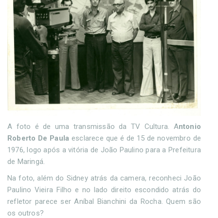
A foto é de uma transmissão da TV Cultura. A
ntonio
Roberto De Paula
esclarece que é de 15 de novembro de
1976, logo após a vitória de João Paulino para a Prefeitura
de Maringá.
Na foto, além do Sidney atrás da camera, reconheci João
Paulino Vieira Filho e no lado direito escondido atrás do
refletor parece ser Aníbal Bianchini da Rocha. Quem são
os outros?