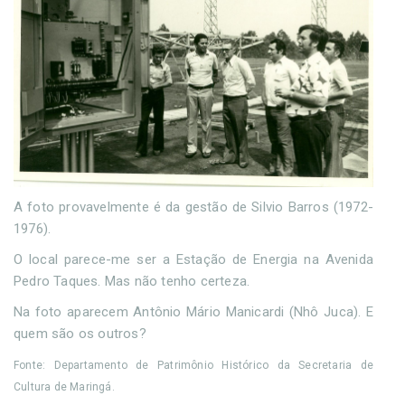
A foto provavelmente é da gestão de Silvio Barros (1972-
1976).
O local parece-me ser a Estação de Energia na Avenida
Pedro Taques. Mas não tenho certeza.
Na foto aparecem Antônio Mário Manicardi (Nhô Juca). E
quem são os outros?
Fonte: Departamento de Patrimônio Histórico da Secretaria de
Cultura de Maringá.