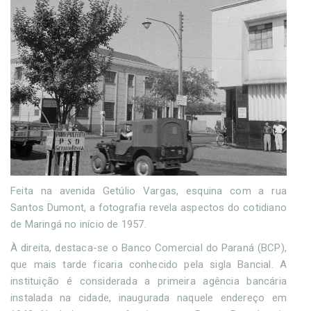
Feita na avenida Getúlio Vargas, esquina com a rua
Santos Dumont, a fotografia revela aspectos do cotidiano
de Maringá no início de 1957.
À direita, destaca-se o Banco Comercial do Paraná (BCP),
que mais tarde ficaria conhecido pela sigla Bancial. A
instituição é considerada a primeira agência bancária
instalada na cidade, inaugurada naquele endereço em