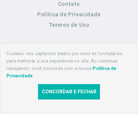
Contato
Política de Privacidade
Termos de Uso
Contato
Cookies: nós captamos dados por meio de formulários
para melhorar a sua experiência no site. Ao continuar
navegando, você concorda com a nossa
Política de
(44) 99883-8883
Privacidade
.
maringahistorica@gmail.com
CONCORDAR E FECHAR
© 2026 Maringá Histórica. Todos os direitos reservados.
Desenvolvido por
Agência Nova Inteligência.