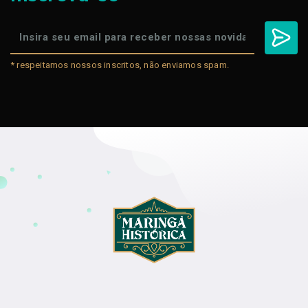
* respeitamos nossos inscritos, não enviamos spam.