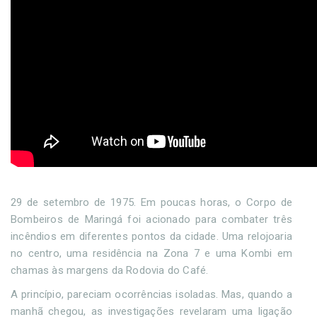
29 de setembro de 1975. Em poucas horas, o Corpo de
Bombeiros de Maringá foi acionado para combater três
incêndios em diferentes pontos da cidade. Uma relojoaria
no centro, uma residência na Zona 7 e uma Kombi em
chamas às margens da Rodovia do Café.
A princípio, pareciam ocorrências isoladas. Mas, quando a
manhã chegou, as investigações revelaram uma ligação