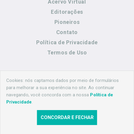
Acervo Virtual
Editorações
Pioneiros
Contato
Política de Privacidade
Termos de Uso
Contato
Cookies: nós captamos dados por meio de formulários
para melhorar a sua experiência no site. Ao continuar
navegando, você concorda com a nossa
Política de
(44) 99883-8883
Privacidade
.
maringahistorica@gmail.com
CONCORDAR E FECHAR