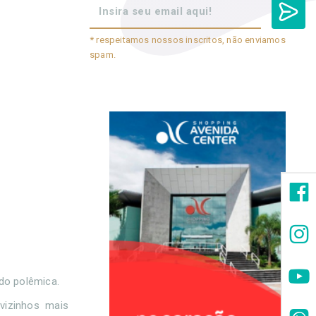
* respeitamos nossos inscritos, não enviamos
spam.
ndo polêmica.
vizinhos mais