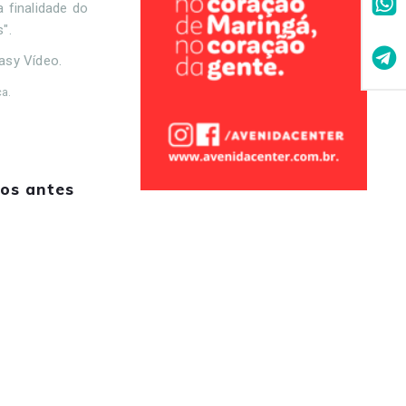
 finalidade do
s".
tasy Vídeo.
ca.
os antes