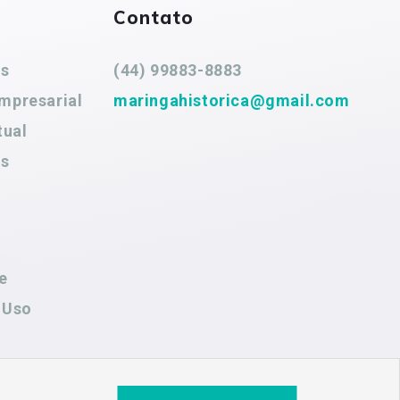
Contato
es
(44) 99883-8883
mpresarial
maringahistorica@gmail.com
tual
es
e
 Uso