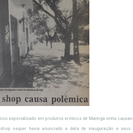
rcio especializado em produtos eróticos de Maringá vinha causa
x shop sequer havia anunciado a data de inauguração e seus 