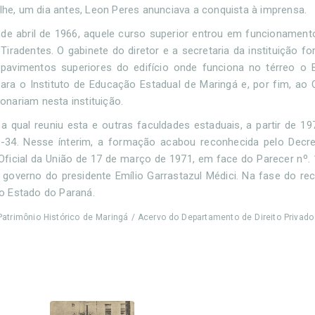
alhe, um dia antes, Leon Peres anunciava a conquista à imprensa.
 de abril de 1966, aquele curso superior entrou em funcionamento,
iradentes. O gabinete do diretor e a secretaria da instituição fo
pavimentos superiores do edifício onde funciona no térreo o B
para o Instituto de Educação Estadual de Maringá e, por fim, ao 
onariam nesta instituição.
 qual reuniu esta e outras faculdades estaduais, a partir de 19
D-34. Nesse ínterim, a formação acabou reconhecida pelo Decre
 Oficial da União de 17 de março de 1971, em face do Parecer nº. 
governo do presidente Emílio Garrastazul Médici. Na fase do r
o Estado do Paraná.
atrimônio Histórico de Maringá / Acervo do Departamento de Direito Privado