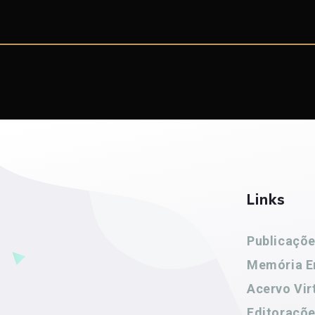
Links
Publicaçõ
Memória E
Acervo Vir
Editoraçõ