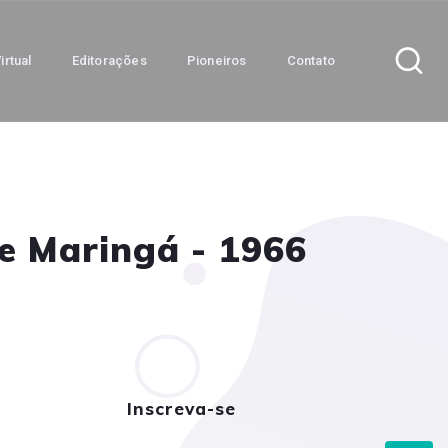
irtual
Editorações
Pioneiros
Contato
de Maringá - 1966
Inscreva-se