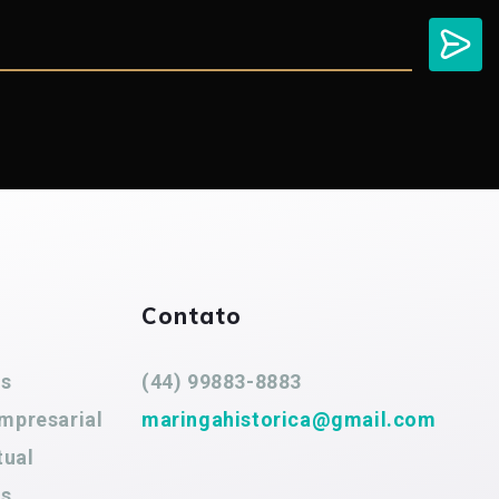
Contato
es
(44) 99883-8883
mpresarial
maringahistorica@gmail.com
tual
es