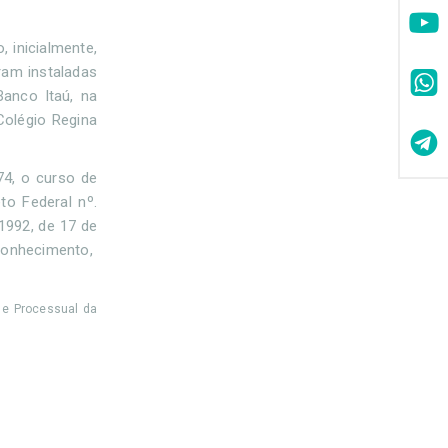
 inicialmente,
ram instaladas
anco Itaú, na
Colégio Regina
74, o curso de
to Federal nº.
1992, de 17 de
econhecimento,
 e Processual da