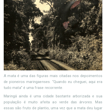
A mata é uma das figuras mais citadas nos depoimentos
de pioneiros maringaenses. “Quando eu cheguei, aqui era
tudo mata” é uma frase recorrente.
Maringá ainda é uma cidade bastante arborizada e sua
população é muito afeita ao verde das árvores. Mas
essas são fruto de plantio, uma vez que a mata deu lugar