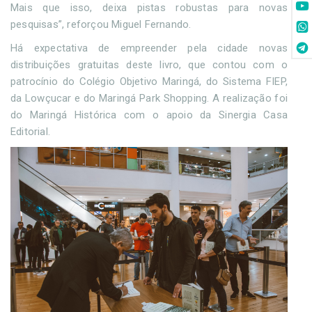
Mais que isso, deixa pistas robustas para novas
pesquisas”, reforçou Miguel Fernando.
Há expectativa de empreender pela cidade novas
distribuições gratuitas deste livro, que contou com o
patrocínio do Colégio Objetivo Maringá, do Sistema FIEP,
da Lowçucar e do Maringá Park Shopping. A realização foi
do Maringá Histórica com o apoio da Sinergia Casa
Editorial.