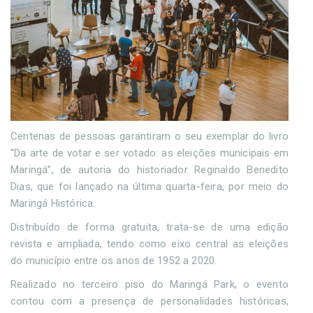
Centenas de pessoas garantiram o seu exemplar do livro
“Da arte de votar e ser votado: as eleições municipais em
Maringá”, de autoria do historiador Reginaldo Benedito
Dias, que foi lançado na última quarta-feira, por meio do
Maringá Histórica.
Distribuído de forma gratuita, trata-se de uma edição
revista e ampliada, tendo como eixo central as eleições
do município entre os anos de 1952 a 2020.
Realizado no terceiro piso do Maringá Park, o evento
contou com a presença de personalidades históricas,