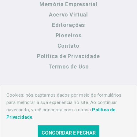
Memória Empresarial
Acervo Virtual
Editorações
Pioneiros
Contato
Política de Privacidade
Termos de Uso
Contato
Cookies: nós captamos dados por meio de formulários
para melhorar a sua experiência no site. Ao continuar
navegando, você concorda com a nossa
Política de
(44) 99883-8883
Privacidade
.
maringahistorica@gmail.com
CONCORDAR E FECHAR