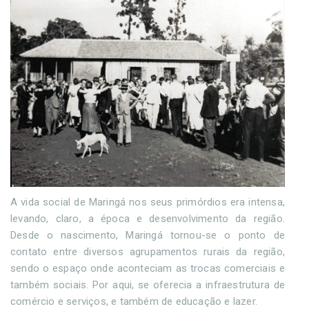
A vida social de Maringá nos seus primórdios era intensa,
levando, claro, a época e desenvolvimento da região.
Desde o nascimento, Maringá tornou-se o ponto de
contato entre diversos agrupamentos rurais da região,
sendo o espaço onde aconteciam as trocas comerciais e
também sociais. Por aqui, se oferecia a infraestrutura de
comércio e serviços, e também de educação e lazer.