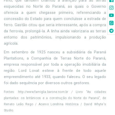
Filho, que também chamou a atenção para as terras
esquecidas no Norte do Paraná, as quais o Governo
oferecia a quem chegasse primeiro, referenciando a
concessão do Estado para quem concluísse a estrada de
ferro. Gastão citou que seria interessante, após a compra
da ferrovia, prolongá-la. A linha ainda valorizaria as terras
entorno dos patrimônios, impulsionando a produção
agrícola.
Em setembro de 1925 nasceu a subsidiária da Paraná
Plantations, a Companhia de Terras Norte do Paraná,
empresa responsável por toda a operação imobiliária da
região. Lord Lovat esteve à frente de todo aquele
empreendimento até 1933, quando faleceu. O seu legado
foi dado sequência por diversos outros gestores.
Fontes: http://www.famiglia.barone.nom.br / Livro “As cidades
plantadas: os britânicos e a construção do Norte do Paraná”, de
Renato Leão Rego / Acervo Londrina Histórica / David Whyte's
Studio.