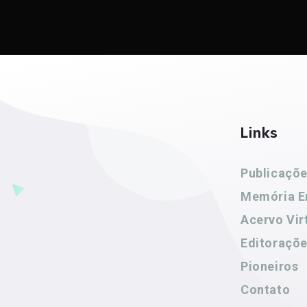
Links
Publicaçõ
Memória E
Acervo Vir
Editoraçõ
Pioneiros
Contato