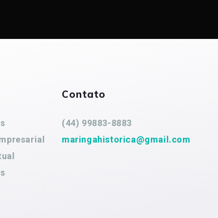
Contato
es
(44) 99883-8883
mpresarial
maringahistorica@gmail.com
tual
es