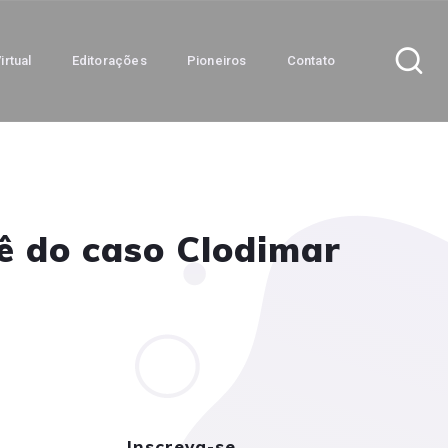
irtual
Editorações
Pioneiros
Contato
iê do caso Clodimar
Inscreva-se