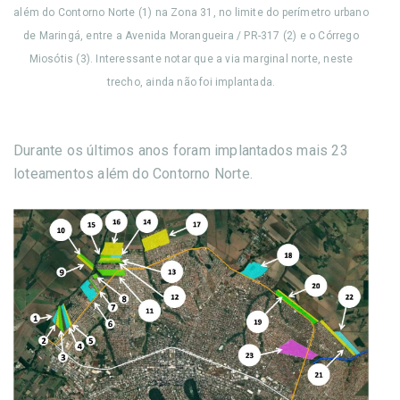
além do Contorno Norte (1) na Zona 31, no limite do perímetro urbano
de Maringá, entre a Avenida Morangueira / PR-317 (2) e o Córrego
Miosótis (3). Interessante notar que a via marginal norte, neste
trecho, ainda não foi implantada.
Durante os últimos anos foram implantados mais 23
loteamentos além do Contorno Norte.