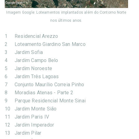
Imagem Google: Loteamentos implantados além do Contorno Norte
nos últimos anos.
1
Residencial Arezzo
2
Loteamento Giardino San Marco
3
Jardim Sofia
4
Jardim Campo Belo
5
Jardim Noroeste
6
Jardim Três Lagoas
7
Conjunto Maurílio Correia Pinho
8
Moradias Atenas - Parte 2
9
Parque Residencial Monte Sinai
10
Jardim Monte Sião
11
Jardim Paris IV
12
Jardim Imperador
13
Jardim Pilar