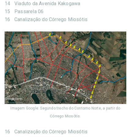
14
Viaduto da Avenida Kakogawa
15
Passarela 06
16
Canalização do Córrego Miosótis
Imagem Google: Segundo trecho do Contorno Norte, a partir do
Córrego Miosótis.
16
Canalização do Córrego Miosótis