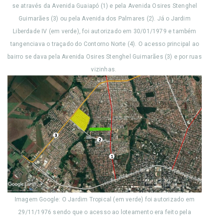
se através da Avenida Guaiapó (1) e pela Avenida Osires Stenghel
Guimarães (3) ou pela Avenida dos Palmares (2). Já o Jardim
Liberdade IV (em verde), foi autorizado em 30/01/1979 e também
tangenciava o traçado do Contorno Norte (4). O acesso principal ao
bairro se dava pela Avenida Osires Stenghel Guimarães (3) e por ruas
vizinhas.
Imagem Google: O Jardim Tropical (em verde) foi autorizado em
29/11/1976 sendo que o acesso ao loteamento era feito pela