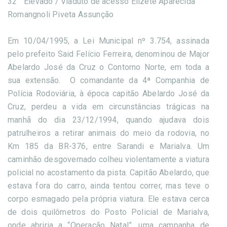
32
Elevado / Viaduto de acesso Elizete Aparecida
Romangnoli Piveta Assunção
Em 10/04/1995, a Lei Municipal nº 3.754, assinada
pelo prefeito Said Felício Ferreira, denominou de Major
Abelardo José da Cruz o Contorno Norte, em toda a
sua extensão. O comandante da 4ª Companhia de
Polícia Rodoviária, à época capitão Abelardo José da
Cruz, perdeu a vida em circunstâncias trágicas na
manhã do dia 23/12/1994, quando ajudava dois
patrulheiros a retirar animais do meio da rodovia, no
Km 185 da BR-376, entre Sarandi e Marialva. Um
caminhão desgovernado colheu violentamente a viatura
policial no acostamento da pista. Capitão Abelardo, que
estava fora do carro, ainda tentou correr, mas teve o
corpo esmagado pela própria viatura. Ele estava cerca
de dois quilômetros do Posto Policial de Marialva,
onde abriria a “Operação Natal”, uma campanha de