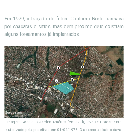
Em 1979, o traçado do futuro Contorno Norte passava
por chácaras e sítios, mas bem próximo dele existiam
alguns loteamentos já implantados.
Imagem Google: O Jardim América (em azul), teve seu loteamento
autorizado pela prefeitura em 01/04/1976. O acesso ao bairro dava-