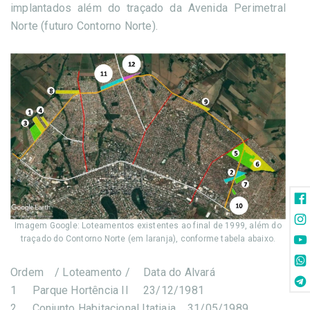
implantados além do traçado da Avenida Perimetral
Norte (futuro Contorno Norte).
Imagem Google: Loteamentos existentes ao final de 1999, além do
traçado do Contorno Norte (em laranja), conforme tabela abaixo.
Ordem
/ Loteamento /
Data do Alvará
1
Parque Hortência II
23/12/1981
2
Conjunto Habitacional Itatiaia
31/05/1989