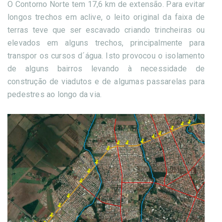
O Contorno Norte tem 17,6 km de extensão. Para evitar
longos trechos em aclive, o leito original da faixa de
terras teve que ser escavado criando trincheiras ou
elevados em alguns trechos, principalmente para
transpor os cursos d´água. Isto provocou o isolamento
de alguns bairros levando à necessidade de
construção de viadutos e de algumas passarelas para
pedestres ao longo da via.