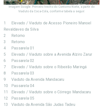
Imagem Google: Primeiro trecho do Contorno Norte, a partir do
Viaduto da Coca-Cola, conforme tabela a seguir.
1
Elevado / Viaduto de Acesso Pioneiro Manoel
Revaldaves da Silva
2
Retorno
3
Retorno
4
Passarela 01
5
Elevado / Viaduto sobre a Avenida Alziro Zarur
6
Passarela 02
7
Elevado / Viaduto sobre o Ribeirão Maringá
8
Passarela 03
9
Viaduto da Avenida Mandacaru
10
Passarela 04
11
Elevado / Viaduto sobre o Córrego Mandacaru
12
Passarela 05
13
Viaduto da Avenida São Judas Tadeu