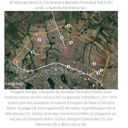
de Maringá (branco). Em laranja a Avenida Perimetral Norte. Em
verde, a Avenida Perimetral Sul.
Imagem Google: O traçado da Avenida Perimetral Norte, atual
Contorno Norte (9) tem início e fim na Avenida Colombo (1). Em 1979,
quatro grandes avenidas cruzavam o traçado do futuro Contorno
Norte: Guaiapó (4); Morangueira (5); Miosótis, hoje Kakogawa (6); e
Mandacaru (7). Outras avenidas menores também já chegavam ao
traçado do Contorno Norte: Osires Stenghel Guimarães (2); dos
Palmares (3); e Alziro Zarur (8).