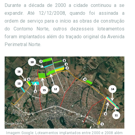
Durante a década de 2000 a cidade continuou a se
expandir. Até 12/12/2008, quando foi assinada a
ordem de serviço para o início as obras de construção
do Contorno Norte, outros dezesseis loteamentos
foram implantados além do traçado original da Avenida
Perimetral Norte.
Imagem Google: Loteamentos implantados entre 2000 e 2008 além