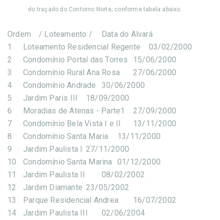
do traçado do Contorno Norte, conforme tabela abaixo.
Ordem
/ Loteamento /
Data do Alvará
1
Loteamento Residencial Regente
03/02/2000
2
Condomínio Portal das Torres
15/06/2000
3
Condomínio Rural Ana Rosa
27/06/2000
4
Condomínio Andrade
30/06/2000
5
Jardim Paris III
18/09/2000
6
Moradias de Atenas - Parte1
27/09/2000
7
Condomínio Bela Vista I e II
13/11/2000
8
Condomínio Santa Maria
13/11/2000
9
Jardim Paulista I
27/11/2000
10
Condomínio Santa Marina
01/12/2000
11
Jardim Paulista II
08/02/2002
12
Jardim Diamante
23/05/2002
13
Parque Residencial Andrea
16/07/2002
14
Jardim Paulista III
02/06/2004