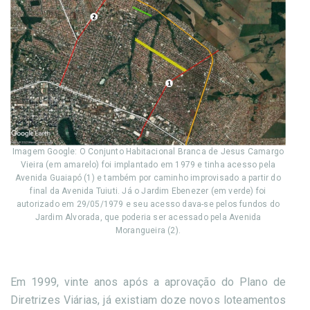
Imagem Google: O Conjunto Habitacional Branca de Jesus Camargo
Vieira (em amarelo) foi implantado em 1979 e tinha acesso pela
Avenida Guaiapó (1) e também por caminho improvisado a partir do
final da Avenida Tuiuti. Já o Jardim Ebenezer (em verde) foi
autorizado em 29/05/1979 e seu acesso dava-se pelos fundos do
Jardim Alvorada, que poderia ser acessado pela Avenida
Morangueira (2).
Em 1999, vinte anos após a aprovação do Plano de
Diretrizes Viárias, já existiam doze novos loteamentos