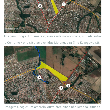
Imagem Google: Em amarelo, área ainda não ocupada, situada entre
o Contorno Norte (3) e as avenidas Morangueira (1) e Kakogawa (2).
Imagem Google: Em amarelo, outra área ainda não loteada, situada