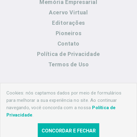
Memória Empresarial
Acervo Virtual
Editorações
Pioneiros
Contato
Política de Privacidade
Termos de Uso
Contato
Cookies: nós captamos dados por meio de formulários
para melhorar a sua experiência no site. Ao continuar
navegando, você concorda com a nossa
Política de
(44) 99883-8883
Privacidade
.
maringahistorica@gmail.com
CONCORDAR E FECHAR