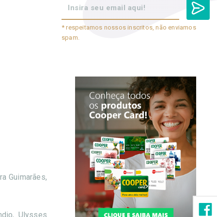
* respeitamos nossos inscritos, não enviamos
spam.
ra Guimarães,
ndio, Ulysses