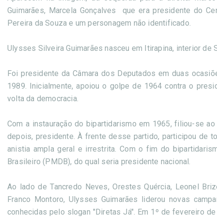
Guimarães, Marcela Gonçalves que era presidente do Centr
Pereira da Souza e um personagem não identificado.
Ulysses Silveira Guimarães nasceu em Itirapina, interior de
Foi presidente da Câmara dos Deputados em duas ocasiões
1989. Inicialmente, apoiou o golpe de 1964 contra o presi
volta da democracia.
Com a instauração do bipartidarismo em 1965, filiou-se ao
depois, presidente. À frente desse partido, participou de 
anistia ampla geral e irrestrita. Com o fim do bipartid
Brasileiro (PMDB), do qual seria presidente nacional.
Ao lado de Tancredo Neves, Orestes Quércia, Leonel Brizo
Franco Montoro, Ulysses Guimarães liderou novas campan
conhecidas pelo slogan "Diretas Já". Em 1º de fevereiro d