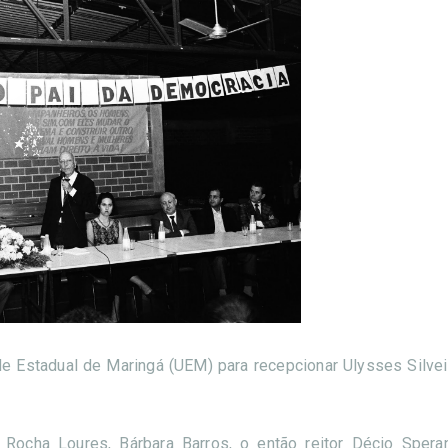
e Estadual de Maringá (UEM) para recepcionar Ulysses Silvei
Rocha Loures, Bárbara Barros, o então reitor Décio Spera