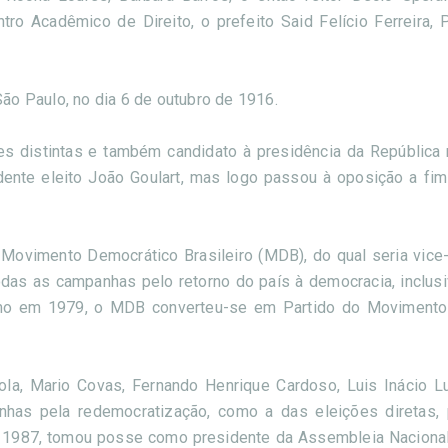
o Acadêmico de Direito, o prefeito Said Felício Ferreira, 
 São Paulo, no dia 6 de outubro de 1916.
 distintas e também candidato à presidência da República 
dente eleito João Goulart, mas logo passou à oposição a fim 
 Movimento Democrático Brasileiro (MDB), do qual seria vice-
todas as campanhas pelo retorno do país à democracia, inclusi
arismo em 1979, o MDB converteu-se em Partido do Moviment
la, Mario Covas, Fernando Henrique Cardoso, Luis Inácio Lu
has pela redemocratização, como a das eleições diretas,
e 1987, tomou posse como presidente da Assembleia Nacional 