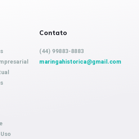
Contato
es
(44) 99883-8883
mpresarial
maringahistorica@gmail.com
tual
es
e
 Uso