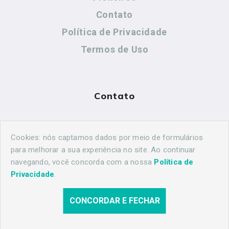
Contato
Política de Privacidade
Termos de Uso
Contato
(44) 99883-8883
Cookies: nós captamos dados por meio de formulários
maringahistorica@gmail.com
para melhorar a sua experiência no site. Ao continuar
navegando, você concorda com a nossa
Política de
Privacidade
.
CONCORDAR E FECHAR
© 2026 Maringá Histórica. Todos os direitos reservados.
Desenvolvido por
Agência Nova Inteligência.