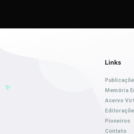
Links
Publicaçõ
Memória E
Acervo Vir
Editoraçõ
Pioneiros
Contato