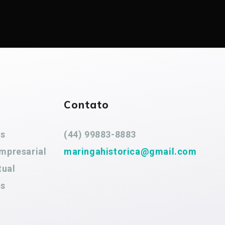
Contato
es
(44) 99883-8883
mpresarial
maringahistorica@gmail.com
tual
es