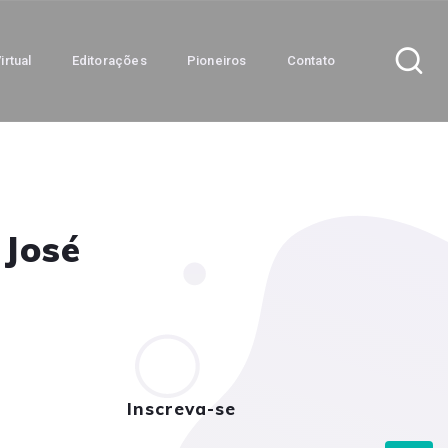
irtual
Editorações
Pioneiros
Contato
 José
Inscreva-se