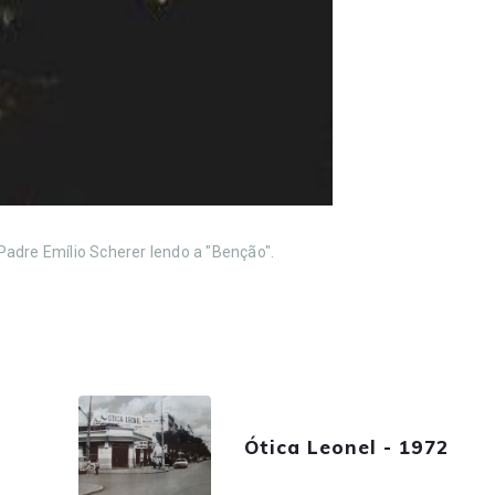
adre Emílio Scherer lendo a "Benção".
Ótica Leonel - 1972