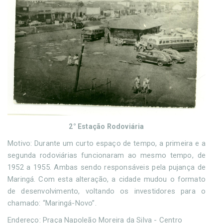
2° Estação Rodoviária
Motivo: Durante um curto espaço de tempo, a primeira e a
segunda rodoviárias funcionaram ao mesmo tempo, de
1952 a 1955. Ambas sendo responsáveis pela pujança de
Maringá. Com esta alteração, a cidade mudou o formato
de desenvolvimento, voltando os investidores para o
chamado: “Maringá-Novo”.
Endereço: Praça Napoleão Moreira da Silva - Centro