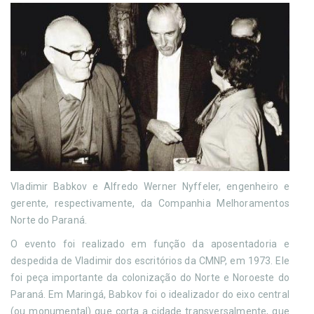
Vladimir Babkov e Alfredo Werner Nyffeler, engenheiro e
gerente, respectivamente, da Companhia Melhoramentos
Norte do Paraná.
O evento foi realizado em função da aposentadoria e
despedida de Vladimir dos escritórios da CMNP, em 1973. Ele
foi peça importante da colonização do Norte e Noroeste do
Paraná. Em Maringá, Babkov foi o idealizador do eixo central
(ou monumental) que corta a cidade transversalmente, que