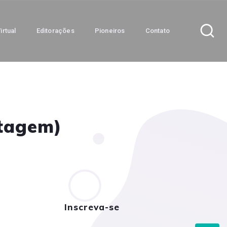
irtual
Editorações
Pioneiros
Contato
stagem)
Inscreva-se