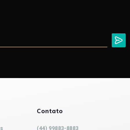
Contato
es
(44) 99883-8883