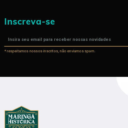
Inscreva-se
* respeitamos nossos inscritos, não enviamos spam.