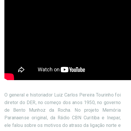
O general e historiador Luiz Carlos Pereira Tourinho foi
diretor do DER, no começo dos anos 1950, no governo
de Bento Munhoz da Rocha. No projeto Memória
Paranaense original, da Rádio CBN Curitiba e Inepar,
ele falou sobre os motivos do atraso da ligação norte e