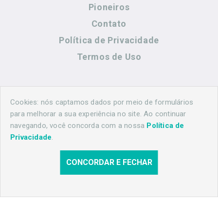
Pioneiros
Contato
Política de Privacidade
Termos de Uso
Contato
Cookies: nós captamos dados por meio de formulários
para melhorar a sua experiência no site. Ao continuar
navegando, você concorda com a nossa
Política de
(44) 99883-8883
Privacidade
.
maringahistorica@gmail.com
CONCORDAR E FECHAR
© 2026 Maringá Histórica. Todos os direitos reservados.
Desenvolvido por
Agência Nova Inteligência.