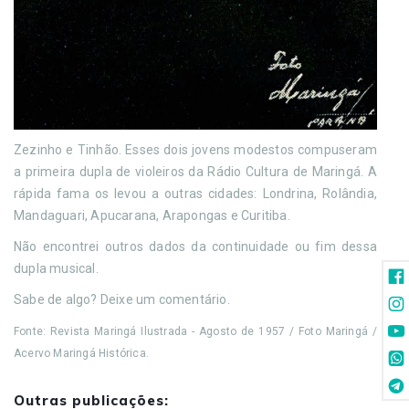
Zezinho e Tinhão. Esses dois jovens modestos compuseram
a primeira dupla de violeiros da Rádio Cultura de Maringá. A
rápida fama os levou a outras cidades: Londrina, Rolândia,
Mandaguari, Apucarana, Arapongas e Curitiba.
Não encontrei outros dados da continuidade ou fim dessa
dupla musical.
Sabe de algo? Deixe um comentário.
Fonte: Revista Maringá Ilustrada - Agosto de 1957 / Foto Maringá /
Acervo Maringá Histórica.
Outras publicações: