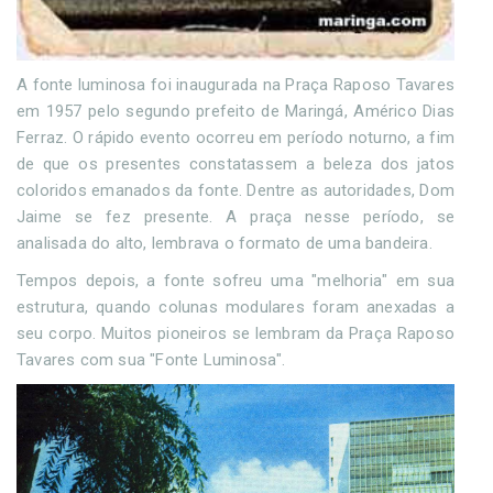
A fonte luminosa foi inaugurada na Praça Raposo Tavares
em 1957 pelo segundo prefeito de Maringá, Américo Dias
Ferraz. O rápido evento ocorreu em período noturno, a fim
de que os presentes constatassem a beleza dos jatos
coloridos emanados da fonte. Dentre as autoridades, Dom
Jaime se fez presente. A praça nesse período, se
analisada do alto, lembrava o formato de uma bandeira.
Tempos depois, a fonte sofreu uma "melhoria" em sua
estrutura, quando colunas modulares foram anexadas a
seu corpo. Muitos pioneiros se lembram da Praça Raposo
Tavares com sua "Fonte Luminosa".