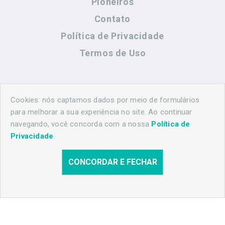
Pioneiros
Contato
Política de Privacidade
Termos de Uso
Contato
Cookies: nós captamos dados por meio de formulários
para melhorar a sua experiência no site. Ao continuar
navegando, você concorda com a nossa
Política de
(44) 99883-8883
Privacidade
.
maringahistorica@gmail.com
CONCORDAR E FECHAR
© 2026 Maringá Histórica. Todos os direitos reservados.
Desenvolvido por
Agência Nova Inteligência.