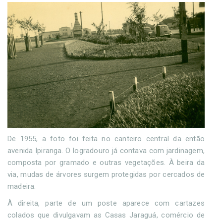
De 1955, a foto foi feita no canteiro central da então
avenida Ipiranga. O logradouro já contava com jardinagem,
composta por gramado e outras vegetações. À beira da
via, mudas de árvores surgem protegidas por cercados de
madeira.
À direita, parte de um poste aparece com cartazes
colados que divulgavam as Casas Jaraguá, comércio de