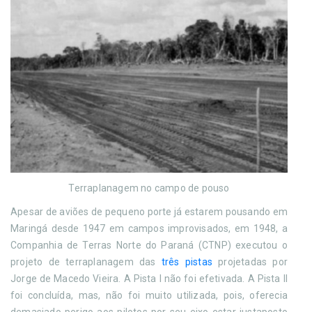
Terraplanagem no campo de pouso
Apesar de aviões de pequeno porte já estarem pousando em
Maringá desde 1947 em campos improvisados, em 1948, a
Companhia de Terras Norte do Paraná (CTNP) executou o
projeto de terraplanagem das
três pistas
projetadas por
Jorge de Macedo Vieira. A Pista I não foi efetivada. A Pista II
foi concluída, mas, não foi muito utilizada, pois, oferecia
demasiado perigo aos pilotos por seu eixo estar justaposto