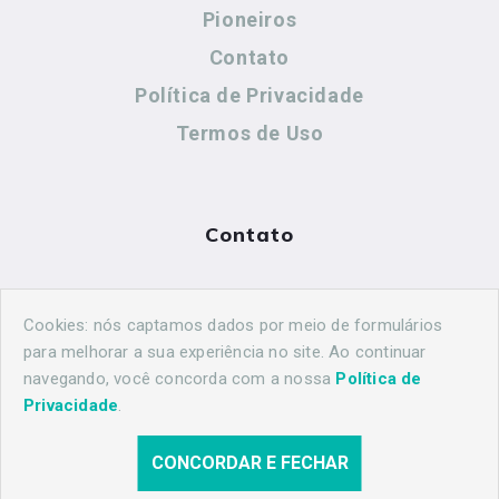
Pioneiros
Contato
Política de Privacidade
Termos de Uso
Contato
(44) 99883-8883
Cookies: nós captamos dados por meio de formulários
maringahistorica@gmail.com
para melhorar a sua experiência no site. Ao continuar
navegando, você concorda com a nossa
Política de
Privacidade
.
CONCORDAR E FECHAR
© 2026 Maringá Histórica. Todos os direitos reservados.
Desenvolvido por
Agência Nova Inteligência.