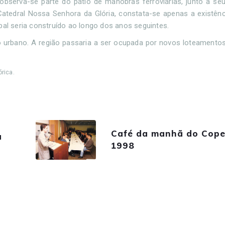
bserva-se parte do pátio de manobras ferroviárias, junto a se
atedral Nossa Senhora da Glória, constata-se apenas a existênc
pal seria construído ao longo dos anos seguintes.
io urbano. A região passaria a ser ocupada por novos loteament
rica.
Café da manhã do Cope
a
1998