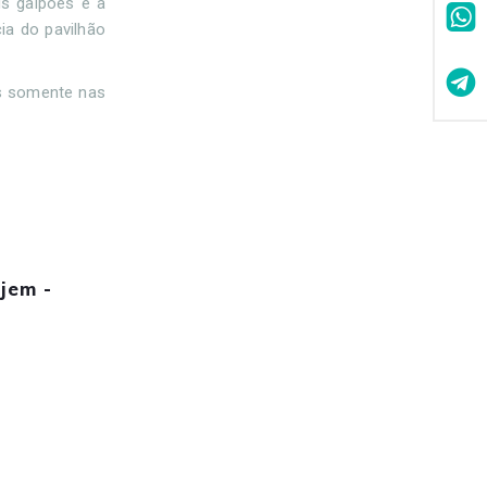
us galpões e à
ia do pavilhão
os somente nas
jem -