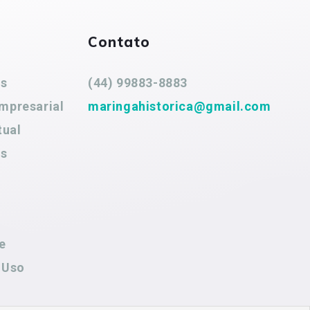
Contato
es
(44) 99883-8883
mpresarial
maringahistorica@gmail.com
tual
es
e
 Uso