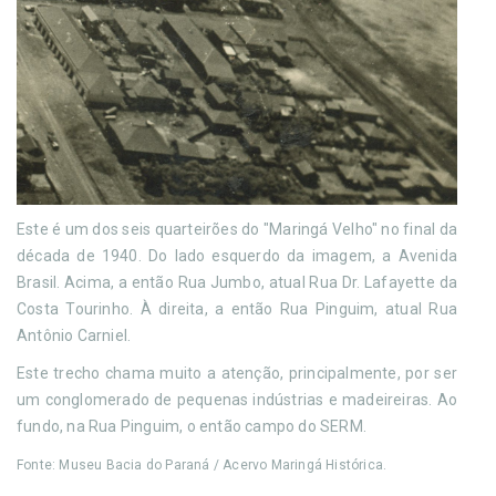
Este é um dos seis quarteirões do "Maringá Velho" no final da
década de 1940. Do lado esquerdo da imagem, a Avenida
Brasil. Acima, a então Rua Jumbo, atual Rua Dr. Lafayette da
Costa Tourinho. À direita, a então Rua Pinguim, atual Rua
Antônio Carniel.
Este trecho chama muito a atenção, principalmente, por ser
um conglomerado de pequenas indústrias e madeireiras. Ao
fundo, na Rua Pinguim, o então campo do SERM.
Fonte: Museu Bacia do Paraná / Acervo Maringá Histórica.