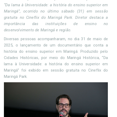
“Da lama à Universidade: a história do ensino superior em
Maringá”, ocorrido no último sábado (31) em sessão
gratuita no Cineflix do Maringá Park. Diretor destaca a
importância das instituições de ensino no
desenvolvimento de Maringá e região.
Diversas pessoas acompanharam, no dia 31 de maio de
2025, o lançamento de um documentário que conta a
história do ensino superior em Maringá. Produzido pelo
Cidades Históricas, por meio do Maringá Histórica, “Da
lama à Universidade: a história do ensino superior em
Maringá” foi exibido em sessão gratuita no Cineflix do
Maringá Park.