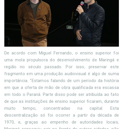
De acordo com Miguel Fernando, o ensino superior foi
uma mola propulsora do desenvolvimento de Maringá e
região no século passado. Por isso, preservar este
fragmento em uma produção audiovisual é algo de suma
importância. "Estamos falando de um período da história
em que a oferta de mão de obra qualificada era escassa
em todo o Paraná. Parte disso pode ser atribuída ao fato
de que as instituições de ensino superior ficaram, durante
muito tempo, concentradas na capital. Esta
descentralização só foi ocorrer a partir da década de
1970, e, graças ao empenho de autoridades locais,
Maringá conseguiu sair na frente de outras cidades, não