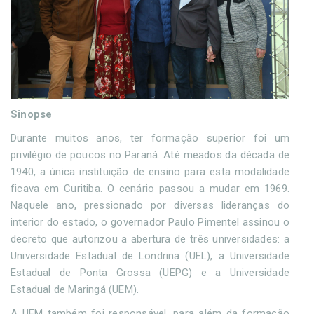
Sinopse
Durante muitos anos, ter formação superior foi um
privilégio de poucos no Paraná. Até meados da década de
1940, a única instituição de ensino para esta modalidade
ficava em Curitiba. O cenário passou a mudar em 1969.
Naquele ano, pressionado por diversas lideranças do
interior do estado, o governador Paulo Pimentel assinou o
decreto que autorizou a abertura de três universidades: a
Universidade Estadual de Londrina (UEL), a Universidade
Estadual de Ponta Grossa (UEPG) e a Universidade
Estadual de Maringá (UEM).
A UEM também foi responsável, para além da formação