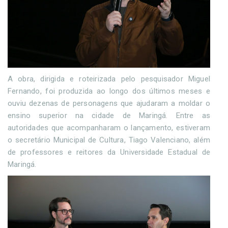
A obra, dirigida e roteirizada pelo pesquisador Miguel
Fernando, foi produzida ao longo dos últimos meses e
ouviu dezenas de personagens que ajudaram a moldar o
ensino superior na cidade de Maringá. Entre as
autoridades que acompanharam o lançamento, estiveram
o secretário Municipal de Cultura, Tiago Valenciano, além
de professores e reitores da Universidade Estadual de
Maringá.