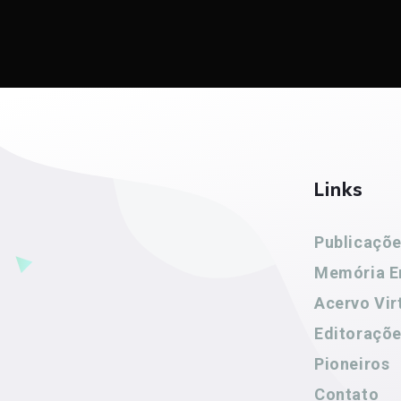
Links
Publicaçõ
Memória E
Acervo Vir
Editoraçõ
Pioneiros
Contato