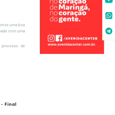
 vemos uma boa
cupada com uma
o processo de
.
- Final