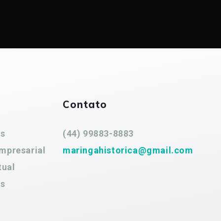
Contato
es
(44) 99883-8883
mpresarial
maringahistorica@gmail.com
tual
es